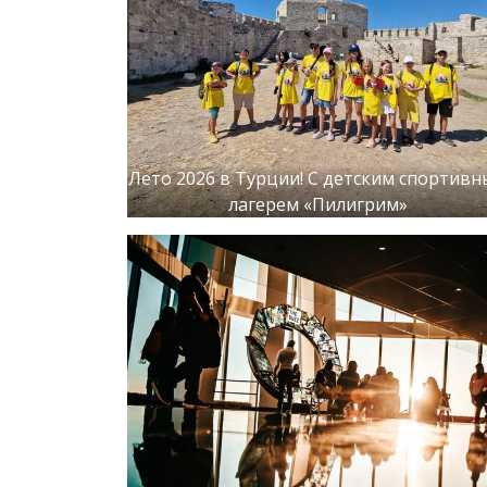
Лето 2026 в Турции! С детским спортив
лагерем «Пилигрим»