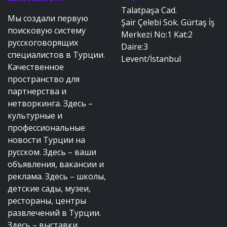
Talatpaşa Cad.
Мы создали первую
Şair Çelebi Sok. Gürtaş İş
поисковую систему
Merkezi No:1 Kat:2
русскоговорящих
Daire:3
специалистов в Турции.
Levent/İstanbul
Качественное
пространство для
партнерства и
нетворкинга. Здесь –
культурные и
профессиональные
новости Турции на
русском. Здесь – ваши
объявления, вакансии и
реклама. Здесь – школы,
детские сады, музеи,
рестораны, центры
развлечений в Турции.
Здесь – выставки,