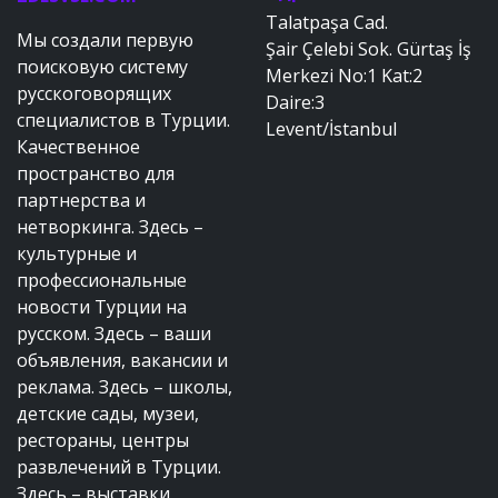
Talatpaşa Cad.
Мы создали первую
Şair Çelebi Sok. Gürtaş İş
поисковую систему
Merkezi No:1 Kat:2
русскоговорящих
Daire:3
специалистов в Турции.
Levent/İstanbul
Качественное
пространство для
партнерства и
нетворкинга. Здесь –
культурные и
профессиональные
новости Турции на
русском. Здесь – ваши
объявления, вакансии и
реклама. Здесь – школы,
детские сады, музеи,
рестораны, центры
развлечений в Турции.
Здесь – выставки,