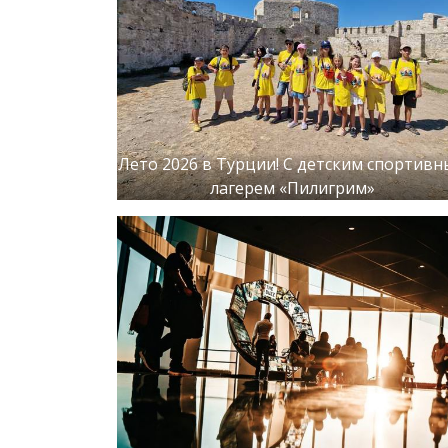
Лето 2026 в Турции! С детским спортив
лагерем «Пилигрим»