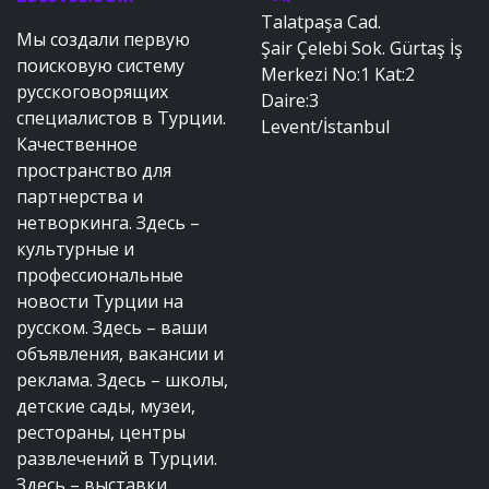
Talatpaşa Cad.
Мы создали первую
Şair Çelebi Sok. Gürtaş İş
поисковую систему
Merkezi No:1 Kat:2
русскоговорящих
Daire:3
специалистов в Турции.
Levent/İstanbul
Качественное
пространство для
партнерства и
нетворкинга. Здесь –
культурные и
профессиональные
новости Турции на
русском. Здесь – ваши
объявления, вакансии и
реклама. Здесь – школы,
детские сады, музеи,
рестораны, центры
развлечений в Турции.
Здесь – выставки,