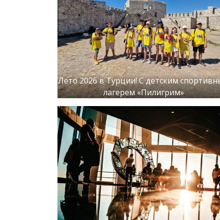
Лето 2026 в Турции! С детским спортив
лагерем «Пилигрим»