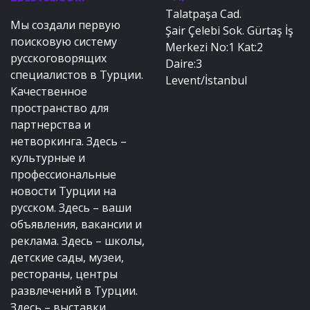
Talatpaşa Cad.
Мы создали первую
Şair Çelebi Sok. Gürtaş İş
поисковую систему
Merkezi No:1 Kat:2
русскоговорящих
Daire:3
специалистов в Турции.
Levent/İstanbul
Качественное
пространство для
партнерства и
нетворкинга. Здесь –
культурные и
профессиональные
новости Турции на
русском. Здесь – ваши
объявления, вакансии и
реклама. Здесь – школы,
детские сады, музеи,
рестораны, центры
развлечений в Турции.
Здесь – выставки,