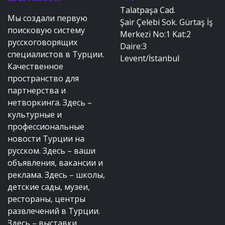
Talatpaşa Cad.
Мы создали первую
Şair Çelebi Sok. Gürtaş İş
поисковую систему
Merkezi No:1 Kat:2
русскоговорящих
Daire:3
специалистов в Турции.
Levent/İstanbul
Качественное
пространство для
партнерства и
нетворкинга. Здесь –
культурные и
профессиональные
новости Турции на
русском. Здесь – ваши
объявления, вакансии и
реклама. Здесь – школы,
детские сады, музеи,
рестораны, центры
развлечений в Турции.
Здесь – выставки,