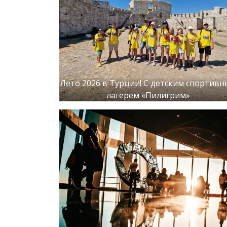
Лето 2026 в Турции! С детским спортив
лагерем «Пилигрим»