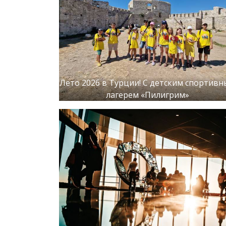
Лето 2026 в Турции! С детским спортив
лагерем «Пилигрим»