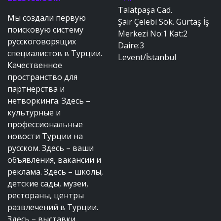
Talatpaşa Cad.
Мы создали первую
Şair Çelebi Sok. Gürtaş İş
поисковую систему
Merkezi No:1 Kat:2
русскоговорящих
Daire:3
специалистов в Турции.
Levent/İstanbul
Качественное
пространство для
партнерства и
нетворкинга. Здесь –
культурные и
профессиональные
новости Турции на
русском. Здесь – ваши
объявления, вакансии и
реклама. Здесь – школы,
детские сады, музеи,
рестораны, центры
развлечений в Турции.
Здесь – выставки,