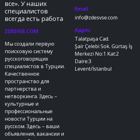
все». У наших
Email
специалистов
info@zdesvse.com
всегда есть работа
Адрес
ZDESVSE.COM
Talatpaşa Cad.
Мы создали первую
Şair Çelebi Sok. Gürtaş İş
поисковую систему
Merkezi No:1 Kat:2
русскоговорящих
Daire:3
специалистов в Турции.
Levent/İstanbul
Качественное
пространство для
партнерства и
нетворкинга. Здесь –
культурные и
профессиональные
новости Турции на
русском. Здесь – ваши
объявления, вакансии и