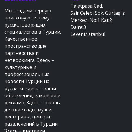
Talatpaşa Cad.
Мы создали первую
Şair Çelebi Sok. Gürtaş İş
поисковую систему
Merkezi No:1 Kat:2
русскоговорящих
Daire:3
специалистов в Турции.
Levent/İstanbul
Качественное
пространство для
партнерства и
нетворкинга. Здесь –
культурные и
профессиональные
новости Турции на
русском. Здесь – ваши
объявления, вакансии и
реклама. Здесь – школы,
детские сады, музеи,
рестораны, центры
развлечений в Турции.
Здесь – выставки,