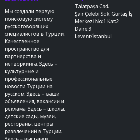
Talatpaşa Cad.
Мы создали первую
Şair Çelebi Sok. Gürtaş İş
поисковую систему
Merkezi No:1 Kat:2
русскоговорящих
Daire:3
специалистов в Турции.
Levent/İstanbul
Качественное
пространство для
партнерства и
нетворкинга. Здесь –
культурные и
профессиональные
новости Турции на
русском. Здесь – ваши
объявления, вакансии и
реклама. Здесь – школы,
детские сады, музеи,
рестораны, центры
развлечений в Турции.
Здесь – выставки,