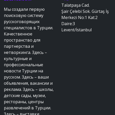
Talatpaşa Cad.
Мы создали первую
Şair Çelebi Sok. Gürtaş İş
поисковую систему
Merkezi No:1 Kat:2
русскоговорящих
Daire:3
специалистов в Турции.
Levent/İstanbul
Качественное
пространство для
партнерства и
нетворкинга. Здесь –
культурные и
профессиональные
новости Турции на
русском. Здесь – ваши
объявления, вакансии и
реклама. Здесь – школы,
детские сады, музеи,
рестораны, центры
развлечений в Турции.
Здесь – выставки,