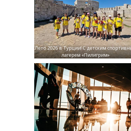
Лето 2026 в Турции! С детским спортив
лагерем «Пилигрим»