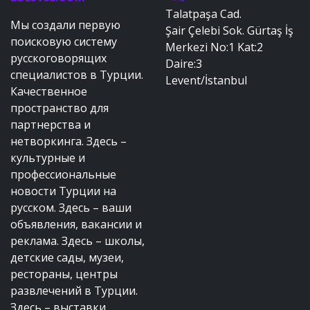
Talatpaşa Cad.
Мы создали первую
Şair Çelebi Sok. Gürtaş İş
поисковую систему
Merkezi No:1 Kat:2
русскоговорящих
Daire:3
специалистов в Турции.
Levent/İstanbul
Качественное
пространство для
партнерства и
нетворкинга. Здесь –
культурные и
профессиональные
новости Турции на
русском. Здесь – ваши
объявления, вакансии и
реклама. Здесь – школы,
детские сады, музеи,
рестораны, центры
развлечений в Турции.
Здесь – выставки,