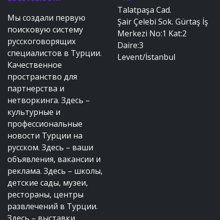
Talatpaşa Cad.
Мы создали первую
Şair Çelebi Sok. Gürtaş İş
поисковую систему
Merkezi No:1 Kat:2
русскоговорящих
Daire:3
специалистов в Турции.
Levent/İstanbul
Качественное
пространство для
партнерства и
нетворкинга. Здесь –
культурные и
профессиональные
новости Турции на
русском. Здесь – ваши
объявления, вакансии и
реклама. Здесь – школы,
детские сады, музеи,
рестораны, центры
развлечений в Турции.
Здесь – выставки,