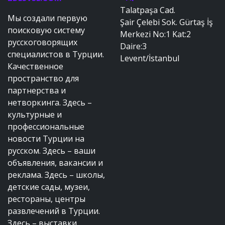
Talatpaşa Cad.
Мы создали первую
Şair Çelebi Sok. Gürtaş İş
поисковую систему
Merkezi No:1 Kat:2
русскоговорящих
Daire:3
специалистов в Турции.
Levent/İstanbul
Качественное
пространство для
партнерства и
нетворкинга. Здесь –
культурные и
профессиональные
новости Турции на
русском. Здесь – ваши
объявления, вакансии и
реклама. Здесь – школы,
детские сады, музеи,
рестораны, центры
развлечений в Турции.
Здесь – выставки,