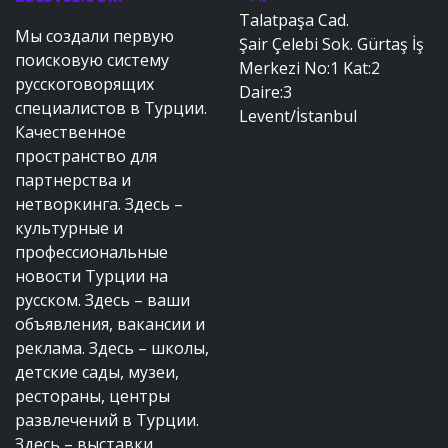
Talatpaşa Cad.
Мы создали первую
Şair Çelebi Sok. Gürtaş İş
поисковую систему
Merkezi No:1 Kat:2
русскоговорящих
Daire:3
специалистов в Турции.
Levent/İstanbul
Качественное
пространство для
партнерства и
нетворкинга. Здесь –
культурные и
профессиональные
новости Турции на
русском. Здесь – ваши
объявления, вакансии и
реклама. Здесь – школы,
детские сады, музеи,
рестораны, центры
развлечений в Турции.
Здесь – выставки,