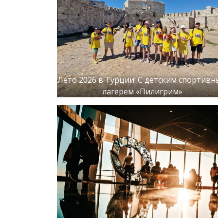
Лето 2026 в Турции! С детским спортив
лагерем «Пилигрим»