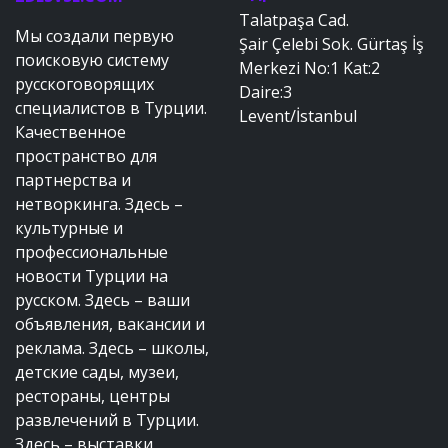
Talatpaşa Cad.
Мы создали первую
Şair Çelebi Sok. Gürtaş İş
поисковую систему
Merkezi No:1 Kat:2
русскоговорящих
Daire:3
специалистов в Турции.
Levent/İstanbul
Качественное
пространство для
партнерства и
нетворкинга. Здесь –
культурные и
профессиональные
новости Турции на
русском. Здесь – ваши
объявления, вакансии и
реклама. Здесь – школы,
детские сады, музеи,
рестораны, центры
развлечений в Турции.
Здесь – выставки,