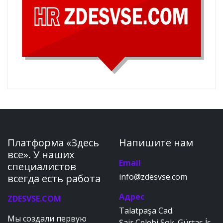
Платформа «Здесь
Напишите нам
все». У наших
Email
специалистов
info@zdesvse.com
всегда есть работа
Адрес
ZDESVSE.COM
Talatpaşa Cad.
Мы создали первую
Şair Çelebi Sok. Gürtaş İş