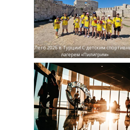
Лето 2026 в Турции! С детским спортив
лагерем «Пилигрим»