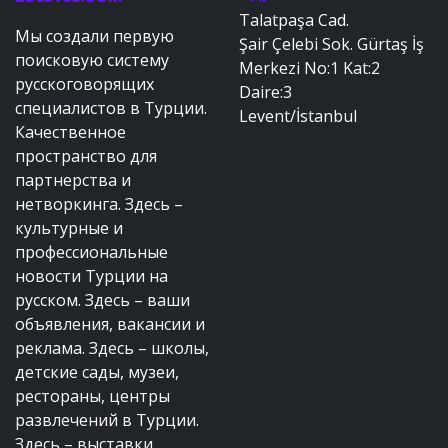
Talatpaşa Cad.
Мы создали первую
Şair Çelebi Sok. Gürtaş İş
поисковую систему
Merkezi No:1 Kat:2
русскоговорящих
Daire:3
специалистов в Турции.
Levent/İstanbul
Качественное
пространство для
партнерства и
нетворкинга. Здесь –
культурные и
профессиональные
новости Турции на
русском. Здесь – ваши
объявления, вакансии и
реклама. Здесь – школы,
детские сады, музеи,
рестораны, центры
развлечений в Турции.
Здесь – выставки,