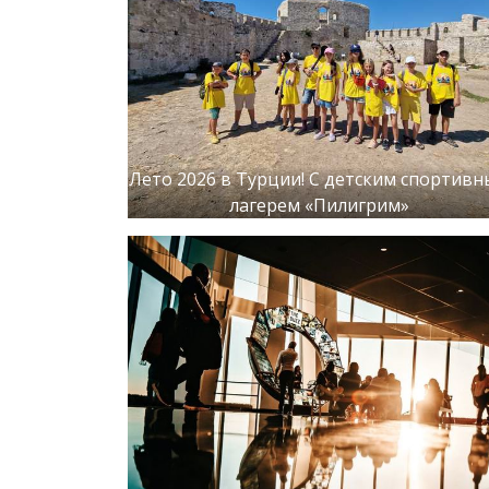
Лето 2026 в Турции! С детским спортив
лагерем «Пилигрим»