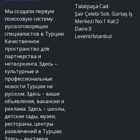
Talatpaşa Cad.
Мы создали первую
Şair Çelebi Sok. Gürtaş İş
поисковую систему
Merkezi No:1 Kat:2
русскоговорящих
Daire:3
специалистов в Турции.
Levent/İstanbul
Качественное
пространство для
партнерства и
нетворкинга. Здесь –
культурные и
профессиональные
новости Турции на
русском. Здесь – ваши
объявления, вакансии и
реклама. Здесь – школы,
детские сады, музеи,
рестораны, центры
развлечений в Турции.
Здесь – выставки,