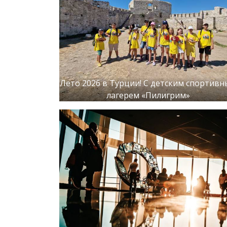
Лето 2026 в Турции! С детским спортив
лагерем «Пилигрим»