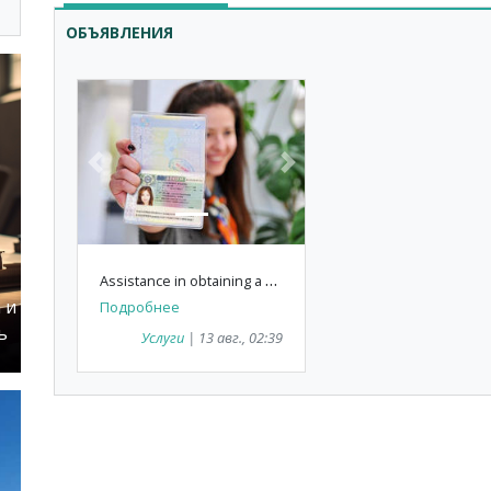
ОБЪЯВЛЕНИЯ
Previous
Next
A
ssistance in obtaining a Polish work visa 🇵🇱 For citizens of: Turkey 🇹🇷Uzbekistan🇺🇿 , India 🇮🇳, Pakistan 🇵🇰
 и
Подробнее
ь
Услуги
| 13 авг., 02:39