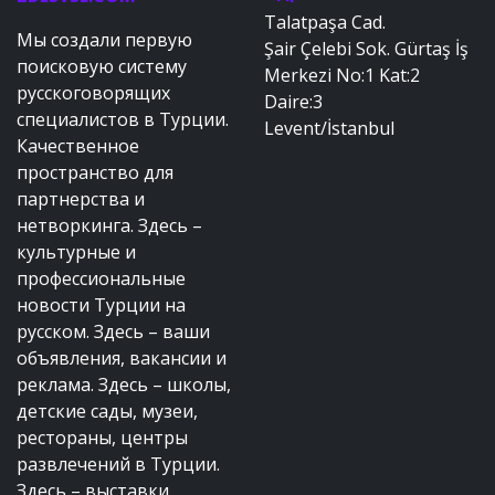
Talatpaşa Cad.
Мы создали первую
Şair Çelebi Sok. Gürtaş İş
поисковую систему
Merkezi No:1 Kat:2
русскоговорящих
Daire:3
специалистов в Турции.
Levent/İstanbul
Качественное
пространство для
партнерства и
нетворкинга. Здесь –
культурные и
профессиональные
новости Турции на
русском. Здесь – ваши
объявления, вакансии и
реклама. Здесь – школы,
детские сады, музеи,
рестораны, центры
развлечений в Турции.
Здесь – выставки,