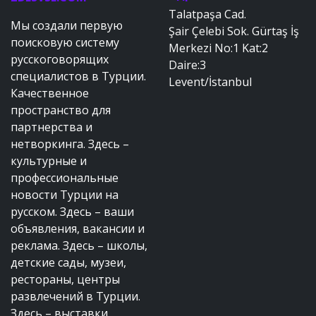
Talatpaşa Cad.
Мы создали первую
Şair Çelebi Sok. Gürtaş İş
поисковую систему
Merkezi No:1 Kat:2
русскоговорящих
Daire:3
специалистов в Турции.
Levent/İstanbul
Качественное
пространство для
партнерства и
нетворкинга. Здесь –
культурные и
профессиональные
новости Турции на
русском. Здесь – ваши
объявления, вакансии и
реклама. Здесь – школы,
детские сады, музеи,
рестораны, центры
развлечений в Турции.
Здесь – выставки,