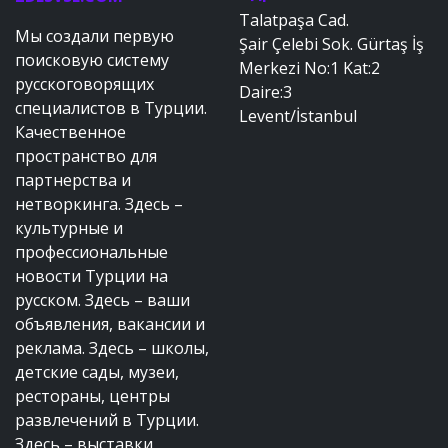
Talatpaşa Cad.
Мы создали первую
Şair Çelebi Sok. Gürtaş İş
поисковую систему
Merkezi No:1 Kat:2
русскоговорящих
Daire:3
специалистов в Турции.
Levent/İstanbul
Качественное
пространство для
партнерства и
нетворкинга. Здесь –
культурные и
профессиональные
новости Турции на
русском. Здесь – ваши
объявления, вакансии и
реклама. Здесь – школы,
детские сады, музеи,
рестораны, центры
развлечений в Турции.
Здесь – выставки,