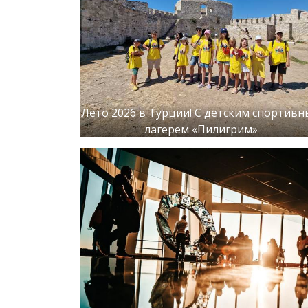
Лето 2026 в Турции! С детским спортив
лагерем «Пилигрим»