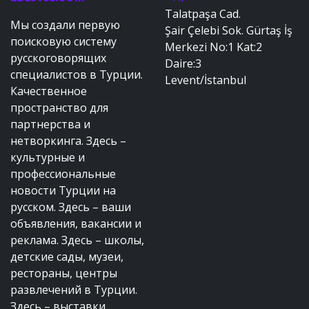
Talatpaşa Cad.
Мы создали первую
Şair Çelebi Sok. Gürtaş İş
поисковую систему
Merkezi No:1 Kat:2
русскоговорящих
Daire:3
специалистов в Турции.
Levent/İstanbul
Качественное
пространство для
партнерства и
нетворкинга. Здесь –
культурные и
профессиональные
новости Турции на
русском. Здесь – ваши
объявления, вакансии и
реклама. Здесь – школы,
детские сады, музеи,
рестораны, центры
развлечений в Турции.
Здесь – выставки,