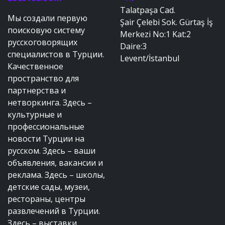
Talatpaşa Cad.
Мы создали первую
Şair Çelebi Sok. Gürtaş İş
поисковую систему
Merkezi No:1 Kat:2
русскоговорящих
Daire:3
специалистов в Турции.
Levent/İstanbul
Качественное
пространство для
партнерства и
нетворкинга. Здесь –
культурные и
профессиональные
новости Турции на
русском. Здесь – ваши
объявления, вакансии и
реклама. Здесь – школы,
детские сады, музеи,
рестораны, центры
развлечений в Турции.
Здесь – выставки,