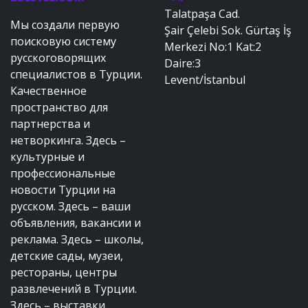
Talatpaşa Cad.
Мы создали первую
Şair Çelebi Sok. Gürtaş İş
поисковую систему
Merkezi No:1 Kat:2
русскоговорящих
Daire:3
специалистов в Турции.
Levent/İstanbul
Качественное
пространство для
партнерства и
нетворкинга. Здесь –
культурные и
профессиональные
новости Турции на
русском. Здесь – ваши
объявления, вакансии и
реклама. Здесь – школы,
детские сады, музеи,
рестораны, центры
развлечений в Турции.
Здесь – выставки,