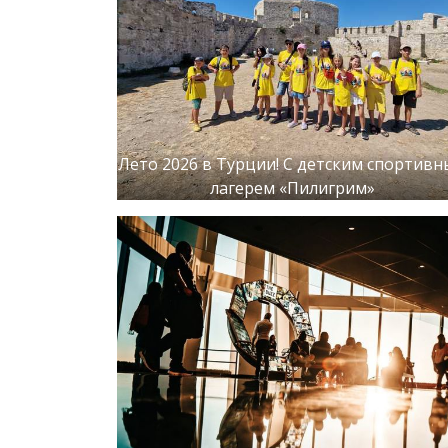
Лето 2026 в Турции! С детским спортив
лагерем «Пилигрим»