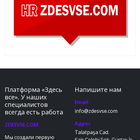
Платформа «Здесь
Напишите нам
все». У наших
Email
специалистов
info@zdesvse.com
всегда есть работа
Адрес
ZDESVSE.COM
Talatpaşa Cad.
Мы создали первую
Şair Çelebi Sok. Gürtaş İş