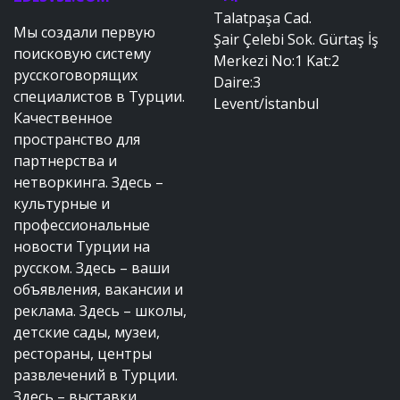
Talatpaşa Cad.
Мы создали первую
Şair Çelebi Sok. Gürtaş İş
поисковую систему
Merkezi No:1 Kat:2
русскоговорящих
Daire:3
специалистов в Турции.
Levent/İstanbul
Качественное
пространство для
партнерства и
нетворкинга. Здесь –
культурные и
профессиональные
новости Турции на
русском. Здесь – ваши
объявления, вакансии и
реклама. Здесь – школы,
детские сады, музеи,
рестораны, центры
развлечений в Турции.
Здесь – выставки,