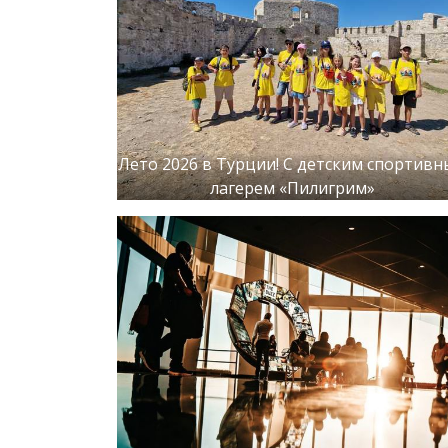
Лето 2026 в Турции! С детским спортив
лагерем «Пилигрим»