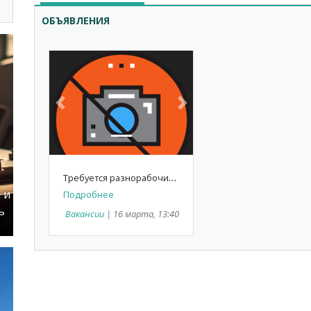
ОБЪЯВЛЕНИЯ
Previous
Next
Т
ребуется разнорабочие Стамбул Ускюдар
 и
Подробнее
ь
Вакансии
| 16 марта, 13:40