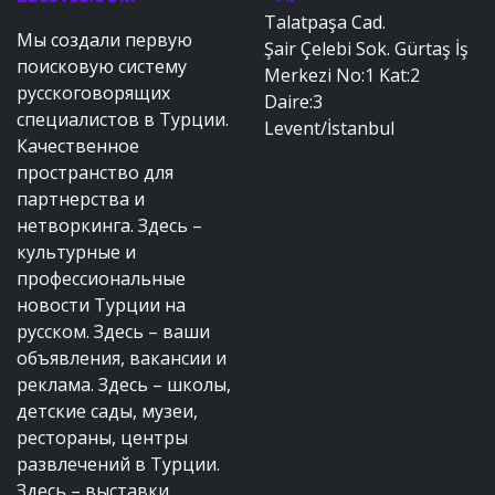
Talatpaşa Cad.
Мы создали первую
Şair Çelebi Sok. Gürtaş İş
поисковую систему
Merkezi No:1 Kat:2
русскоговорящих
Daire:3
специалистов в Турции.
Levent/İstanbul
Качественное
пространство для
партнерства и
нетворкинга. Здесь –
культурные и
профессиональные
новости Турции на
русском. Здесь – ваши
объявления, вакансии и
реклама. Здесь – школы,
детские сады, музеи,
рестораны, центры
развлечений в Турции.
Здесь – выставки,