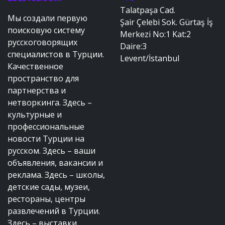
Talatpaşa Cad.
Мы создали первую
Şair Çelebi Sok. Gürtaş İş
поисковую систему
Merkezi No:1 Kat:2
русскоговорящих
Daire:3
специалистов в Турции.
Levent/İstanbul
Качественное
пространство для
партнерства и
нетворкинга. Здесь –
культурные и
профессиональные
новости Турции на
русском. Здесь – ваши
объявления, вакансии и
реклама. Здесь – школы,
детские сады, музеи,
рестораны, центры
развлечений в Турции.
Здесь – выставки,