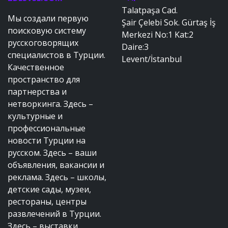
Talatpaşa Cad.
Мы создали первую
Şair Çelebi Sok. Gürtaş İş
поисковую систему
Merkezi No:1 Kat:2
русскоговорящих
Daire:3
специалистов в Турции.
Levent/İstanbul
Качественное
пространство для
партнерства и
нетворкинга. Здесь –
культурные и
профессиональные
новости Турции на
русском. Здесь – ваши
объявления, вакансии и
реклама. Здесь – школы,
детские сады, музеи,
рестораны, центры
развлечений в Турции.
Здесь – выставки,