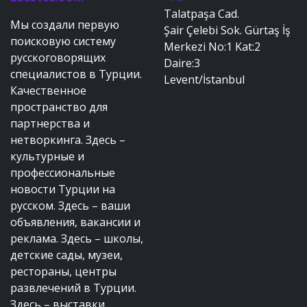
Talatpaşa Cad.
Мы создали первую
Şair Çelebi Sok. Gürtaş İş
поисковую систему
Merkezi No:1 Kat:2
русскоговорящих
Daire:3
специалистов в Турции.
Levent/İstanbul
Качественное
пространство для
партнерства и
нетворкинга. Здесь –
культурные и
профессиональные
новости Турции на
русском. Здесь – ваши
объявления, вакансии и
реклама. Здесь – школы,
детские сады, музеи,
рестораны, центры
развлечений в Турции.
Здесь – выставки,