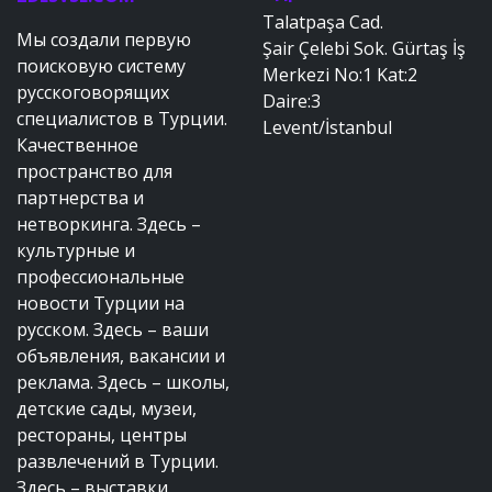
Talatpaşa Cad.
Мы создали первую
Şair Çelebi Sok. Gürtaş İş
поисковую систему
Merkezi No:1 Kat:2
русскоговорящих
Daire:3
специалистов в Турции.
Levent/İstanbul
Качественное
пространство для
партнерства и
нетворкинга. Здесь –
культурные и
профессиональные
новости Турции на
русском. Здесь – ваши
объявления, вакансии и
реклама. Здесь – школы,
детские сады, музеи,
рестораны, центры
развлечений в Турции.
Здесь – выставки,