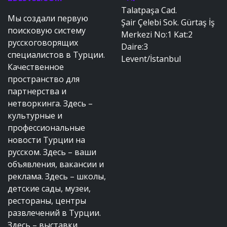
Talatpaşa Cad.
Мы создали первую
Şair Çelebi Sok. Gürtaş İş
поисковую систему
Merkezi No:1 Kat:2
русскоговорящих
Daire:3
специалистов в Турции.
Levent/İstanbul
Качественное
пространство для
партнерства и
нетворкинга. Здесь –
культурные и
профессиональные
новости Турции на
русском. Здесь – ваши
объявления, вакансии и
реклама. Здесь – школы,
детские сады, музеи,
рестораны, центры
развлечений в Турции.
Здесь – выставки,