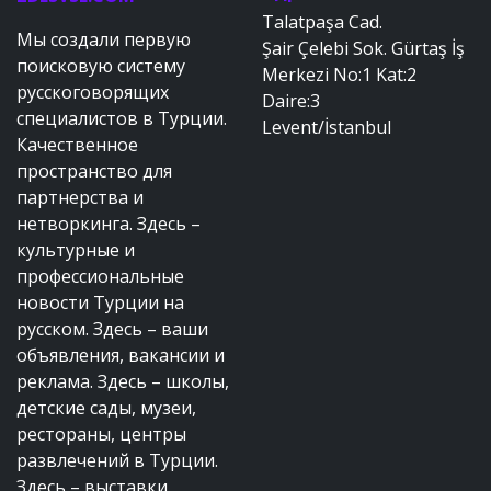
Talatpaşa Cad.
Мы создали первую
Şair Çelebi Sok. Gürtaş İş
поисковую систему
Merkezi No:1 Kat:2
русскоговорящих
Daire:3
специалистов в Турции.
Levent/İstanbul
Качественное
пространство для
партнерства и
нетворкинга. Здесь –
культурные и
профессиональные
новости Турции на
русском. Здесь – ваши
объявления, вакансии и
реклама. Здесь – школы,
детские сады, музеи,
рестораны, центры
развлечений в Турции.
Здесь – выставки,