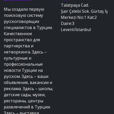
Talatpaşa Cad.
Мы создали первую
Şair Çelebi Sok. Gürtaş İş
поисковую систему
Merkezi No:1 Kat:2
русскоговорящих
Daire:3
специалистов в Турции.
Levent/İstanbul
Качественное
пространство для
партнерства и
нетворкинга. Здесь –
культурные и
профессиональные
новости Турции на
русском. Здесь – ваши
объявления, вакансии и
реклама. Здесь – школы,
детские сады, музеи,
рестораны, центры
развлечений в Турции.
Здесь – выставки,