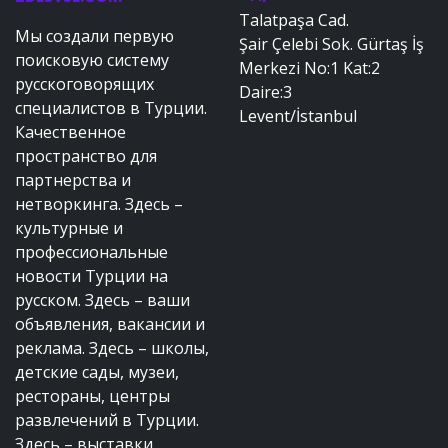
Talatpaşa Cad.
Мы создали первую
Şair Çelebi Sok. Gürtaş İş
поисковую систему
Merkezi No:1 Kat:2
русскоговорящих
Daire:3
специалистов в Турции.
Levent/İstanbul
Качественное
пространство для
партнерства и
нетворкинга. Здесь –
культурные и
профессиональные
новости Турции на
русском. Здесь – ваши
объявления, вакансии и
реклама. Здесь – школы,
детские сады, музеи,
рестораны, центры
развлечений в Турции.
Здесь – выставки,