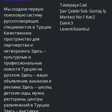
Talatpaşa Cad.
Мы создали первую
Şair Çelebi Sok. Gürtaş İş
поисковую систему
Merkezi No:1 Kat:2
русскоговорящих
Daire:3
специалистов в Турции.
Levent/İstanbul
Качественное
пространство для
партнерства и
нетворкинга. Здесь –
культурные и
профессиональные
новости Турции на
русском. Здесь – ваши
объявления, вакансии и
реклама. Здесь – школы,
детские сады, музеи,
рестораны, центры
развлечений в Турции.
Здесь – выставки,