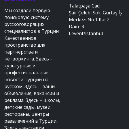
Talatpaşa Cad.
Мы создали первую
Şair Çelebi Sok. Gürtaş İş
поисковую систему
Merkezi No:1 Kat:2
русскоговорящих
Daire:3
специалистов в Турции.
Levent/İstanbul
Качественное
пространство для
партнерства и
нетворкинга. Здесь –
культурные и
профессиональные
новости Турции на
русском. Здесь – ваши
объявления, вакансии и
реклама. Здесь – школы,
детские сады, музеи,
рестораны, центры
развлечений в Турции.
Здесь – выставки,